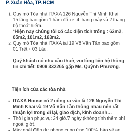
P. Xuân Hòa,
TP. HCM
Quy mô Tòa nhà ITAXA 126 Nguyễn Thị Minh Khai:
15 tầng bao gồm 1 hầm đỗ xe, 4 thang máy và 2 thang
bộ thoát hiểm.
*
Hiện nay chúng tôi có các diện tích trống : 62m2,
65m2, 101m2, 163m2.
Quy mô Tòa nhà ITAXA tại 19 Võ Văn Tần bao gồm
01 Trệt + 03 Lầu.
Quý khách có nhu cầu thuê, vui lòng liên hệ thông
tin chi tiết: 0909 332265 gặp Ms. Quỳnh Phương.
Tiện ích của các tòa nhà
ITAXA House có 2 cổng ra vào là 126 Nguyễn Thị
Minh Khai và 19 Võ Văn Tần thông nhau nên rất
thuận lợi trong đi lại, giao dịch, kinh doanh…
Thời gian phục vụ: 24 giờ/7 ngày (không tính thêm phí
ngoài giờ).
Máy phát điện dự phòng cung ứng 100%, bảo vệ an