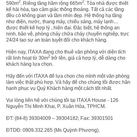
2
2
590m
. Riêng tầng hầm rộng 665m
. Tòa nhà được thiết
kế hài hòa, tạo cảm giác thông thoáng. Tất cả các tầng
đều có không gian và tầm nhìn đẹp. Hệ thống hạ tầng
như điện, nước, thang máy, chiếu sáng, máy lạnh…
được thiết kế hợp lý , hiện đại. Đặc biệt, hệ thống an
ninh, bảo vệ, phòng cháy chữa cháy chuyên nghiệp, trực
24/24 tạo sự an toàn tuyệt đối cho khách hàng.
Hiện nay, ITAXA đang cho thuê văn phòng với diện tích
2
rất linh hoạt từ 30m
trở lên, giá cả hợp lý, dễ dàng cho
khách hàng lựa chọn.
Hãy đến với ITAXA để lựa chọn cho mình một văn phòng
làm việc thật phù hợp. Và hãy để cho chúng tôi được hân
hạnh phục vụ Quý Khách hàng một cách tốt nhất.
Vui lòng liên hệ với chúng tôi tại ITAXA House - 126
Nguyễn Thị Minh Khai,
P. Xuân Hòa,
TPHCM.
ĐT: (84-8) 39304009 – 39304182; Fax: 39301501
ĐTDĐ: 0909.332.265 (Ms Quỳnh Phương).