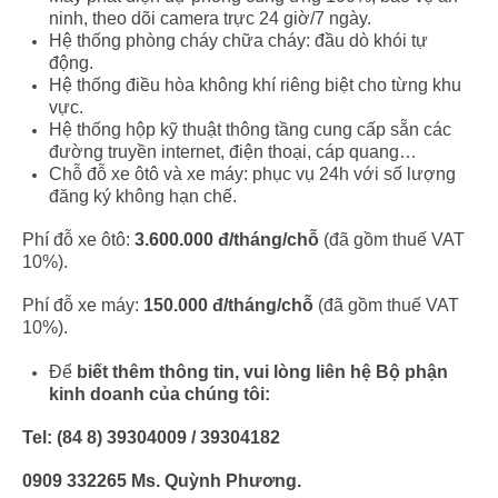
ninh, theo dõi camera trực 24 giờ/7 ngày.
Hệ thống phòng cháy chữa cháy: đầu dò khói tự
động.
Hệ thống điều hòa không khí riêng biệt cho từng khu
vực.
Hệ thống hộp kỹ thuật thông tầng cung cấp sẵn các
đường truyền internet, điện thoại, cáp quang…
Chỗ đỗ xe ôtô và xe máy: phục vụ 24h với số lượng
đăng ký không hạn chế.
Phí đỗ xe ôtô:
3.600.000 đ/tháng/chỗ
(đã gồm thuế VAT
10%).
Phí đỗ xe máy:
150.000 đ/tháng/chỗ
(đã gồm thuế VAT
10%).
Để
biết thêm thông tin, vui lòng liên hệ Bộ phận
kinh doanh của chúng tôi:
Tel: (84 8) 39304009 / 39304182
0909 332265
Ms. Quỳnh Phương.