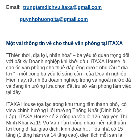
Email:
trungtamdichvu.itaxa@gmail.com
quynhphuongita@gmail.com
Một vài thông tin về cho thuê văn phòng tại ITAXA
"Thiên thời, địa lợi, nhân hòa” – ba yếu tố quan trọng đối
với bất kỳ Doanh nghiệp khi khởi đầu .ITAXA House là
cao ốc văn phòng cho thuê đáp ứng được nhu cầu '' địa
lợi '' - một trong ba yếu tố sống còn - của Doanh nghiệp.
Hiện nay, rất nhiều doanh nghiệp trong và ngoài nước đã
và đang tin tưởng lựa chọn đặt trụ sở văn phòng làm việc
tại đây.
ITAXA House tọa lạc trong khu trung tâm thành phố, có
view chính hướng Hội trường Thống Nhất (Dinh Độc
Lập). ITAXA House có 2 cổng ra vào là 126 Nguyễn Thị
Minh Khai và 19 Võ Văn Tần thông nhau nên rất thuận
lợi trong đi lại, giao dịch, kinh doanh… Tòa nhà có 15
tầng (1 tầng hầm và 14 tầng cao), diện tích mỗi sàn là