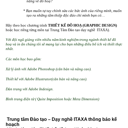
năng về đồ hoạ?
* Bạn muốn tự tay chỉnh sửa các bức ảnh của riêng mình, muốn
tạo ra những tấm thiệp độc đáo chỉ mình bạn có…
Hãy theo học chương trình
THIẾT KẾ ĐỒ HOẠ (GRAPHIC DESIGN)
hoặc học riêng từng môn tại Trung Tâm Đào tạo dạy nghề ITAXA).­
Với đội ngũ giảng viên nhiều năm kinh nghiệm trong ngành thiết kế đồ
hoạ và in ấn chúng tôi sẽ mang lại cho bạn những điều bổ ích và thiết thực
nhất.
Các môn học bao gồm:
Xử lý ảnh với Adobe Photoshop (căn bản và nâng cao).
Thiết kế với Adobe Illustrator(căn bản và nâng cao).
Dàn trang với Adobe Indesign.
Bình trang điện tử ( Quite Imposition hoặc Meta Dimension)
Trung tâm Đào tạo – Dạy nghề ITAXA thông báo kế
hoạch