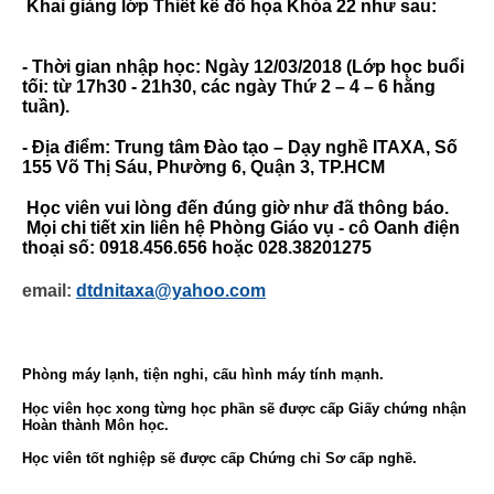
Khai giảng lớp Thiết kế đồ họa Khóa 22 như sau:
- Thời gian nhập học: Ngày 12/03/2018 (Lớp học buổi
tối: từ 17h30 - 21h30, các ngày Thứ 2 – 4 – 6 hằng
tuần).
- Địa điểm: Trung tâm Đào tạo – Dạy nghề ITAXA, Số
155 Võ Thị Sáu, Phường 6, Quận 3, TP.HCM
Học viên vui lòng đến đúng giờ như đã thông báo.
Mọi chi tiết xin liên hệ Phòng Giáo vụ - cô Oanh điện
thoại số: 0918.456.656 hoặc 028.38201275
email:
dtdnitaxa@yahoo.com
Phòng máy lạnh, tiện nghi, cấu hình máy tính mạnh.
Học viên học xong từng học phần sẽ được cấp Giấy chứng nhận
Hoàn thành Môn học.
Học viên tốt nghiệp sẽ được cấp Chứng chỉ Sơ cấp nghề.